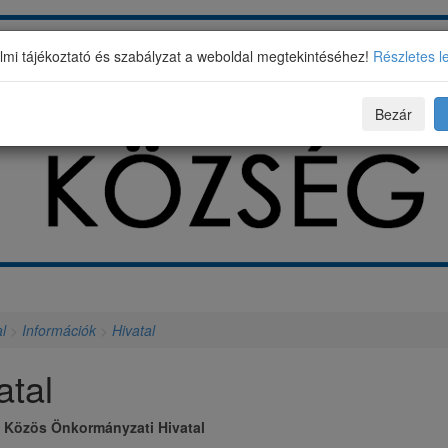
mi tájékoztató és szabályzat a weboldal megtekintéséhez!
Részletes l
Bezár
l
>
Információk
>
Hivatal
atal
 Közös Önkormányzati Hivatal