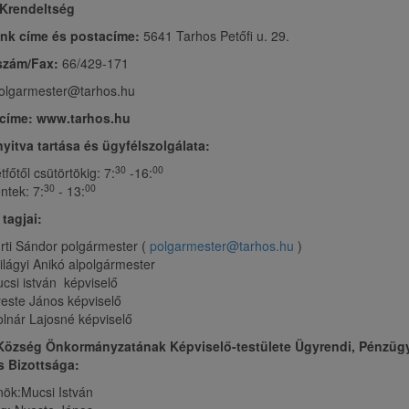
 Krendeltség
unk címe és postacíme:
5641 Tarhos Petőfi u. 29.
szám/Fax:
66/429-171
olgarmester@tarhos.hu
címe: www.tarhos.hu
nyitva tartása és ügyfélszolgálata:
30
00
tfőtől csütörtökig: 7:
-16:
30
00
ntek: 7:
- 13:
 tagjai:
rti Sándor polgármester (
polgarmester@tarhos.hu
)
ilágyi Anikó alpolgármester
csi istván képviselő
este János képviselő
lnár Lajosné képviselő
Község Önkormányzatának Képviselő-testülete Ügyrendi, Pénzügy
s Bizottsága:
nök:Mucsi István