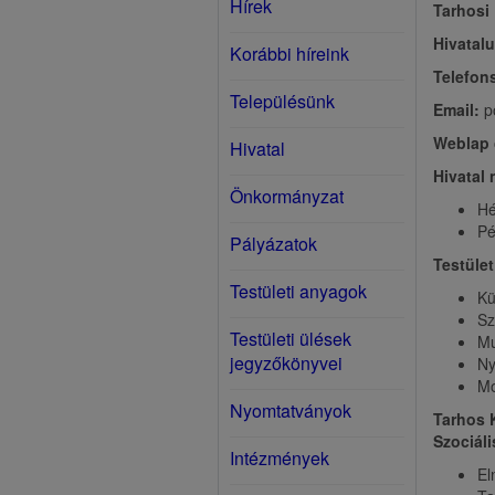
Hírek
Tarhosi
Hivatal
Korábbi híreink
Telefon
Településünk
Email:
p
Weblap 
Hivatal
Hivatal 
Önkormányzat
Hé
Pé
Pályázatok
Testület
Testületi anyagok
Kü
Sz
Testületi ülések
Mu
jegyzőkönyvei
Ny
Mo
Nyomtatványok
Tarhos 
Szociáli
Intézmények
El