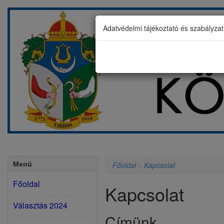
Adatvédelmi tájékoztató és szabályza
Menü
Főoldal
>
Kapcsolat
Főoldal
Kapcsolat
Választás 2024
Címünk