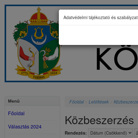
Adatvédelmi tájékoztató és szabályza
Menü
Főoldal
>
Letöltések
>
Közbeszerz
Főoldal
Közbeszerzés
Választás 2024
Rendezés: