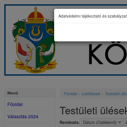
Adatvédelmi tájékoztató és szabályza
Menü
Főoldal
>
Letöltések
>
Testületi ül
Főoldal
Testületi ülés
Választás 2024
Rendezés: