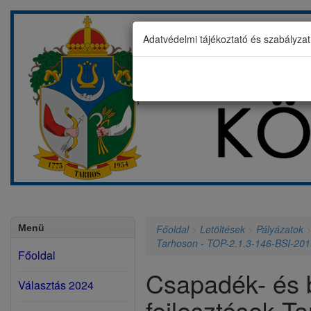
Adatvédelmi tájékoztató és szabályza
Menü
Főoldal
>
Letöltések
>
Pályázatok
Tarhoson - TOP-2.1.3-146-BSI-20
Főoldal
Csapadék- és 
Választás 2024
fejlesztések T