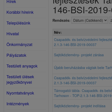
Hírek
146-BSI-2019
Korábbi híreink
Rendezés:
Településünk
Név:
Hivatal
Csapadék- és belvízvédelmi fejleszt
Önkormányzat
2.1.3-146-BSI-2019-00037
Pályázatok
Sajtóközlemény- projekt zárása
Testületi anyagok
Újabb beruházásba vágtak bele Tar
Testületi ülések
Csapadék- és belvízvédelmi fejleszt
jegyzőkönyvei
2.1.3-146-BSI-2019-00037
Támogatói tábla- Csapadék- és belví
Nyomtatványok
Tarhoson - TOP-2.1.3-146-BSI-201
Intézmények
Sajtóközlemény- projekt indítása