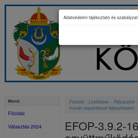
Adatvédelmi tájékoztató és szabályza
Menü
Főoldal
>
Letöltések
>
Pályázatok
humán kapacitások fejlesztéséért
Főoldal
EFOP-3.9.2-16
Választás 2024
együttműködé