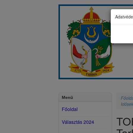
Adatvédel
Menü
Főolda
Idősek
Főoldal
TOP
Választás 2024
Tar