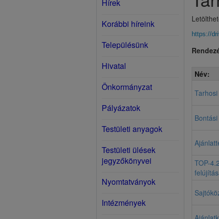
Hírek
Letölthe
Korábbi híreink
https://
Településünk
Rendezé
Hivatal
Név:
Önkormányzat
Tarhosi
Pályázatok
Bontási 
Testületi anyagok
Ajánlat
Testületi ülések
jegyzőkönyvei
TOP-4.2
felújítá
Nyomtatványok
Sajtókö
Intézmények
Ajánlat