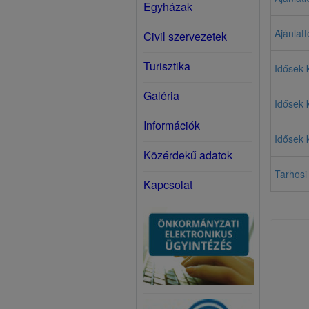
Egyházak
Ajánlatt
Civil szervezetek
Turisztika
Idősek k
Galéria
Idősek 
Információk
Idősek 
Közérdekű adatok
Tarhosi 
Kapcsolat