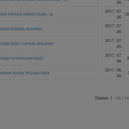
26.
2017. 07.
ételi felhívás Idősek klubja -új
2
26.
2017. 07.
lubja felújítás árazatlan
26.
2017. 07.
klubja külső munkák árazatlan
26.
2017. 07.
klubja tervdokumentáció
26.
2017. 06.
idősek klubja felújítás-tábla
30.
Tételek: 1 - 11 / 11