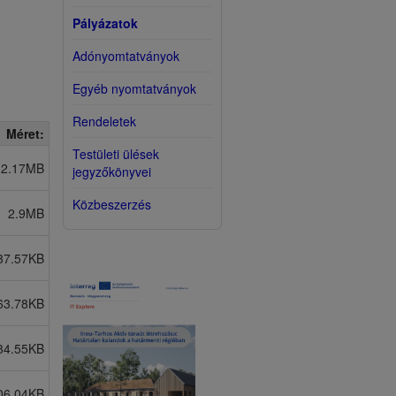
Pályázatok
Adónyomtatványok
Egyéb nyomtatványok
Rendeletek
Méret:
Testületi ülések
12.17MB
jegyzőkönyvei
Közbeszerzés
2.9MB
37.57KB
63.78KB
34.55KB
06.04KB