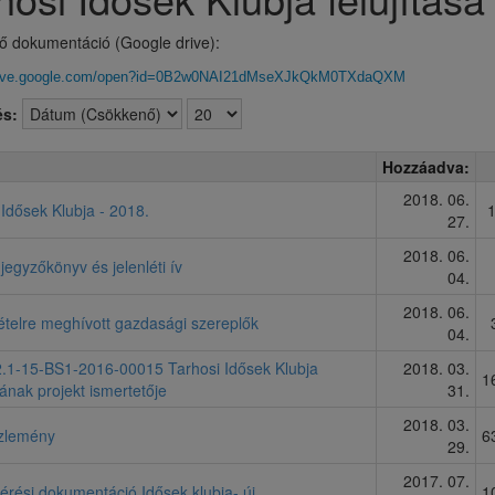
tő dokumentáció (Google drive):
drive.google.com/open?id=0B2w0NAI21dMseXJkQkM0TXdaQXM
s:
Hozzáadva:
2018. 06.
 Idősek Klubja - 2018.
27.
2018. 06.
jegyzőkönyv és jelenléti ív
04.
2018. 06.
tételre meghívott gazdasági szereplők
04.
.1-15-BS1-2016-00015 Tarhosi Idősek Klubja
2018. 03.
1
sának projekt ismertetője
31.
2018. 03.
zlemény
6
29.
2017. 07.
kérési dokumentáció Idősek klubja- új
1