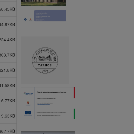
50.45KB
44.87KB
224.4KB
303.7KB
221.8KB
91.58KB
16.77KB
19.63KB
66.17KB