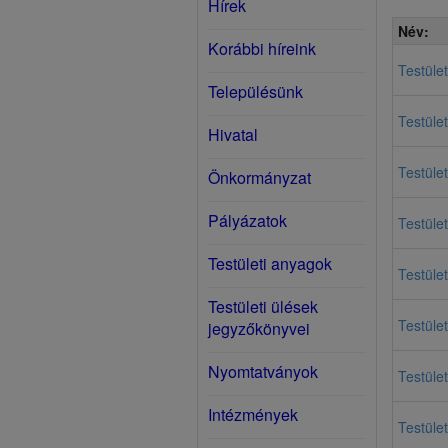
Hírek
Név:
Korábbi híreink
Testület
Településünk
Testület
Hivatal
Testület
Önkormányzat
Pályázatok
Testület
Testületi anyagok
Testület
Testületi ülések
Testület
jegyzőkönyvei
Nyomtatványok
Testület
Intézmények
Testület