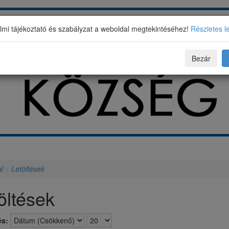
mi tájékoztató és szabályzat a weboldal megtekintéséhez!
Részletes l
Bezár
l
>
Letöltések
öltések
s: