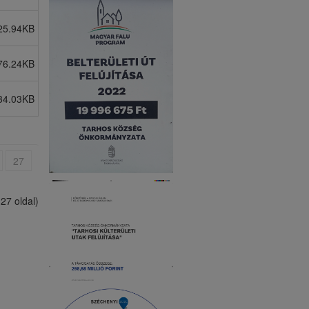
25.94KB
76.24KB
34.03KB
27
(27 oldal)