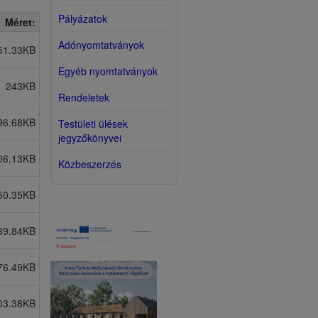
Pályázatok
Méret:
Adónyomtatványok
51.33KB
Egyéb nyomtatványok
243KB
Rendeletek
96.68KB
Testületi ülések
jegyzőkönyvei
06.13KB
Közbeszerzés
50.35KB
39.84KB
76.49KB
03.38KB