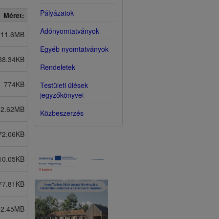
Pályázatok
Méret:
Adónyomtatványok
11.6MB
Egyéb nyomtatványok
88.34KB
Rendeletek
774KB
Testületi ülések
jegyzőkönyvei
2.62MB
Közbeszerzés
72.06KB
10.05KB
77.81KB
2.45MB