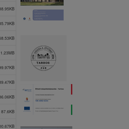
38.95KB
35.79KB
68.53KB
1.23MB
99.97KB
89.47KB
86.06KB
87.6KB
00.67KB