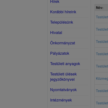
Hírek
Név:
Korábbi híreink
Testüle
Településünk
Testület
Hivatal
Testület
Önkormányzat
Pályázatok
Testüle
Testületi anyagok
Testület
Testületi ülések
Közmegh
jegyzőkönyvei
Nyomtatványok
Testület
Intézmények
Testület