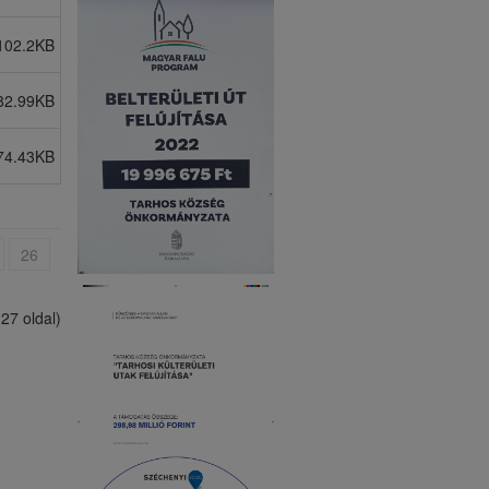
102.2KB
82.99KB
74.43KB
26
(27 oldal)