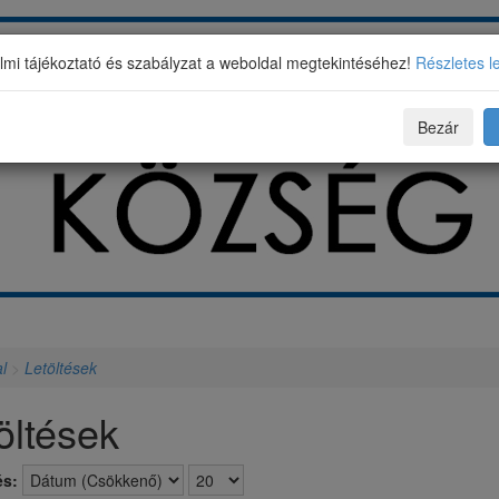
mi tájékoztató és szabályzat a weboldal megtekintéséhez!
Részletes l
Bezár
l
>
Letöltések
öltések
s: