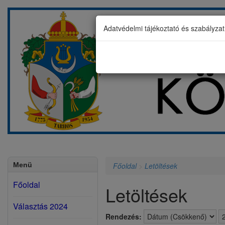
Adatvédelmi tájékoztató és szabályza
Menü
Főoldal
>
Letöltések
Főoldal
Letöltések
Választás 2024
Rendezés: