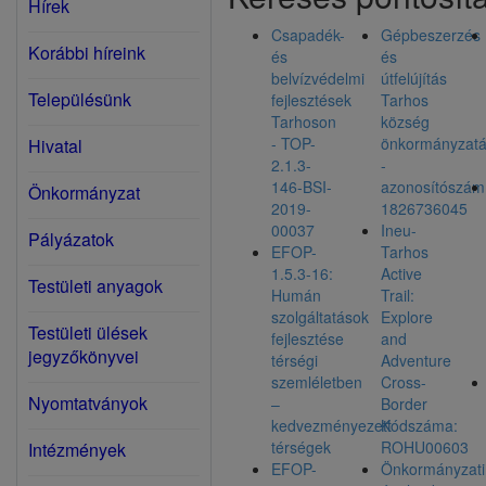
Hírek
Csapadék-
Gépbeszerzés
Korábbi híreink
és
és
belvízvédelmi
útfelújítás
Településünk
fejlesztések
Tarhos
Tarhoson
község
- TOP-
önkormányzatá
Hivatal
2.1.3-
-
146-BSI-
azonosítószám
Önkormányzat
2019-
1826736045
00037
Ineu-
Pályázatok
EFOP-
Tarhos
1.5.3-16:
Active
Testületi anyagok
Humán
Trail:
szolgáltatások
Explore
Testületi ülések
fejlesztése
and
jegyzőkönyvei
térségi
Adventure
szemléletben
Cross-
Nyomtatványok
–
Border
kedvezményezett
Kódszáma:
térségek
ROHU00603
Intézmények
EFOP-
Önkormányzati