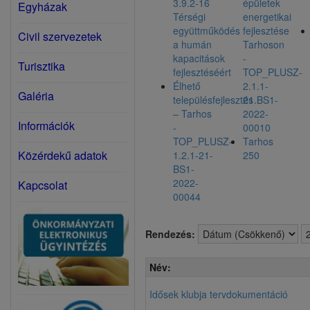
3.9.2-16
épületek
Egyházak
Térségi
energetikai
együttműködés
fejlesztése
Civil szervezetek
a humán
Tarhoson
kapacitások
-
Turisztika
fejlesztéséért
TOP_PLUSZ-
Élhető
2.1.1-
Galéria
településfejlesztés
21.BS1-
– Tarhos
2022-
Információk
-
00010
TOP_PLUSZ-
Tarhos
Közérdekű adatok
1.2.1-21-
250
BS1-
2022-
Kapcsolat
00044
Rendezés:
Név:
Idősek klubja tervdokumentáció