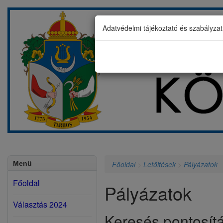
Adatvédelmi tájékoztató és szabályza
Menü
Főoldal
>
Letöltések
>
Pályázatok
Főoldal
Pályázatok
Választás 2024
Keresés pontosít